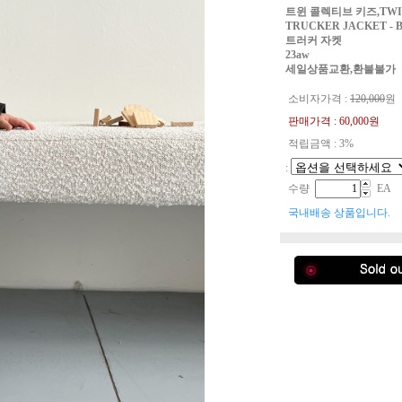
트윈 콜렉티브 키즈,TWIN
TRUCKER JACKET - 
트러커 자켓
23aw
세일상품교환,환불불가
소비자가격 :
120,000
원
판매가격 :
60,000
원
적립금액 : 3%
:
수량
EA
국내배송 상품입니다.