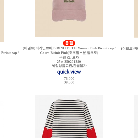
(어덜트)버리닛쁘띠,BIRINIT PETIT Woman Pink Birinit cap /
(어덜트)버리닛
init cap /
Gorra Birinit Pink(뒷조절부분 밸크로)
우먼 캡, 모자
25ss-250201280
세일상품교환,환불불가
78,000
39,000