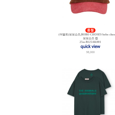
(어덜트)보보쇼즈,BOBO CHOSES bobo chose
보보쇼즈 캡
25ss-B125AK001
98,000