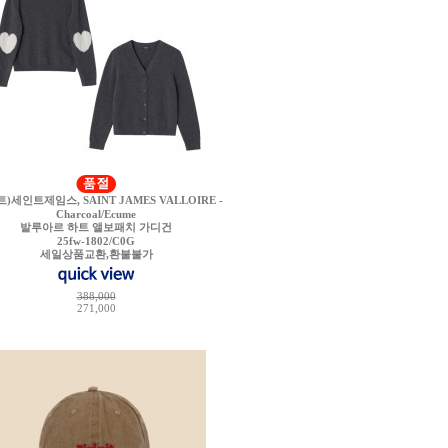
)세인트제임스, SAINT JAMES VALLOIRE -
Charcoal/Ecume
발루아르 하트 앨보패치 가디건
25fw-1802/C0G
세일상품교환,환불불가
388,000
271,000