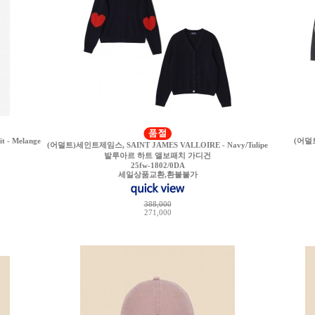
- Melange
(어덜트
(어덜트)세인트제임스, SAINT JAMES VALLOIRE - Navy/Tulipe
발루아르 하트 앨보패치 가디건
25fw-1802/0DA
세일상품교환,환불불가
388,000
271,000