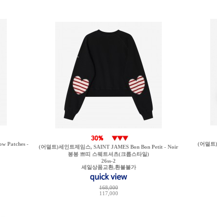
 Patches -
(어덜트)보
(어덜트)세인트제임스, SAINT JAMES Bon Bon Petit - Noir
봉봉 쁘띠 스웨트셔츠(크롭스타일)
26ss-2
세일상품교환,환불불가
168,000
117,000