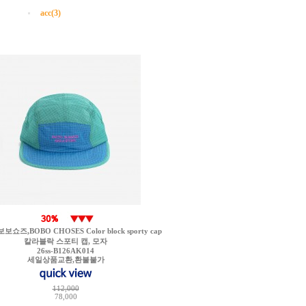
acc(3)
쇼즈,BOBO CHOSES Color block sporty cap
칼라블락 스포티 캡, 모자
26ss-B126AK014
세일상품교환,환불불가
112,000
78,000