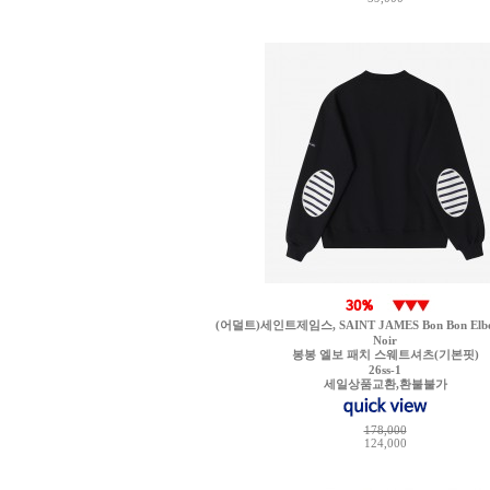
(어덜트)세인트제임스, SAINT JAMES Bon Bon Elbow
Noir
봉봉 엘보 패치 스웨트셔츠(기본핏)
26ss-1
세일상품교환,환불불가
178,000
124,000