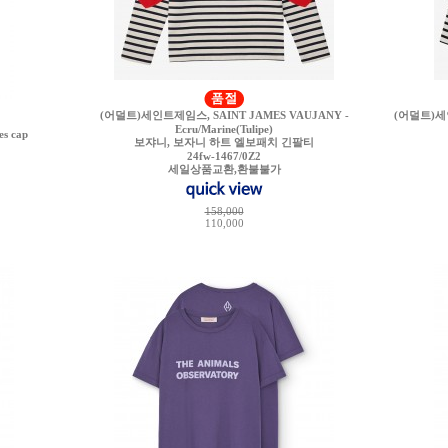
(어덜트)세인트제임스, SAINT JAMES VAUJANY -
(어덜트)세인
Ecru/Marine(Tulipe)
s cap
보쟈니, 보자니 하트 엘보패치 긴팔티
24fw-1467/0Z2
세일상품교환,환불불가
158,000
110,000