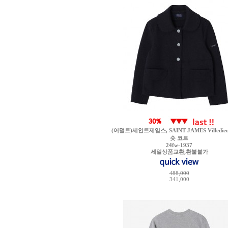
(어덜트)세인트제임스, SAINT JAMES Villedieu 
숏 코트
24fw-1937
세일상품교환,환불불가
488,000
341,000