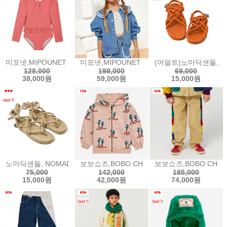
미포넷,MIPOUNET MACARENA LONG SLEEVE SWIMSUIT - 
미포넷,MIPOUNET CARINE COLLARED DE
(어덜트)노마딕샌들, NOM
128,000
198,000
69,000
38,000원
59,000원
15,000원
노마딕샌들, NOMADIC STATE OF MIND romano - camel노마딕 로
보보쇼즈,BOBO CHOSES Dancing Giants all
보보쇼즈,BOBO CHOSES
75,000
142,000
185,000
15,000원
42,000원
74,000원