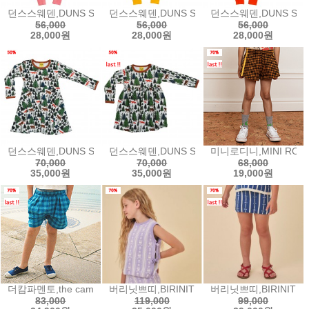
던스스웨덴,DUNS SWEDEN Dungaree | Rosehip덩가리2025 au
던스스웨덴,DUNS SWEDEN Zip Suit | Pigs 
던스스웨덴,DUNS SWEDEN
56,000
56,000
56,000
28,000원
28,000원
28,000원
던스스웨덴,DUNS SWEDEN LS Skater Dress - Wood긴팔 스케이
던스스웨덴,DUNS SWEDEN LS Gathered Dr
미니로디니,MINI RODIN
70,000
70,000
68,000
35,000원
35,000원
19,000원
더캄파멘토,the campamento SHORTS숏TC-SS23-58세일상품교환,환
버리닛쁘띠,BIRINIT PETIT Lilly Flower ve
버리닛쁘띠,BIRINIT PETI
83,000
119,000
99,000