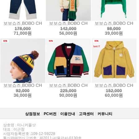
보보쇼즈,BOBO CHOSES BC contrast color straight denim p
보보쇼즈,BOBO CHOSES knitted scarf - 
보보쇼즈,BOBO CHOSE
178,000
142,000
98,000
71,000원
56,000원
39,000원
보보쇼즈,BOBO CHOSES Once Upon a Time beanie원스어펀어
보보쇼즈,BOBO CHOSES B.C vintage co
보보쇼즈,BOBO CHOSE
92,000
225,000
152,000
36,000원
90,000원
60,000원
상점정보
PC버전
이용안내
고객센터
커뮤니티
상호명 : 미니커플샷
대표 : 이근창
사업자등록번호 :109-12-59228
통신판매업신고번호 : 제2011-서울강서-0130호