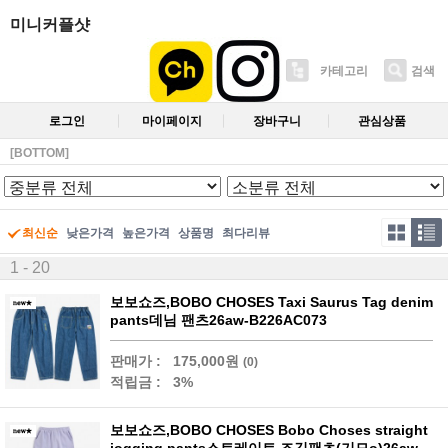
미니커플샷
카테고리
검색
로그인
마이페이지
장바구니
관심상품
[BOTTOM]
최신순
낮은가격
높은가격
상품명
최다리뷰
1 - 20
보보쇼즈,BOBO CHOSES Taxi Saurus Tag denim
pants데님 팬츠26aw-B226AC073
판매가 :
175,000원
(0)
적립금 :
3%
보보쇼즈,BOBO CHOSES Bobo Choses straight
jogging pants스트레이트 조깅팬츠(기모o)26aw-