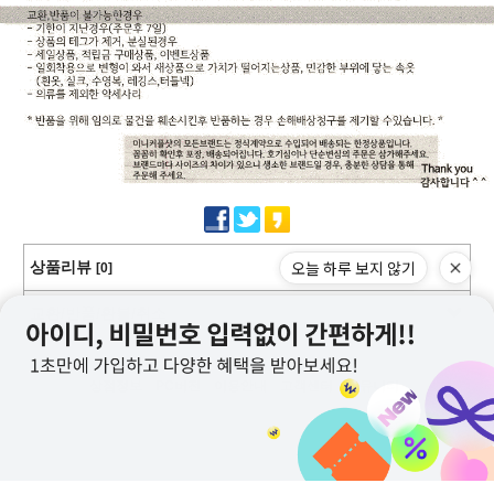
오늘 하루 보지 않기
상품리뷰
[0]
교환/반품/환불/취소
상점정보
PC버전
이용안내
고객센터
커뮤니티
상호명 : 미니커플샷
대표 : 이근창
사업자등록번호 :109-12-59228
통신판매업신고번호 : 제2011-서울강서-0130호
전화 : 070-8252-6235, 010-9726-6235