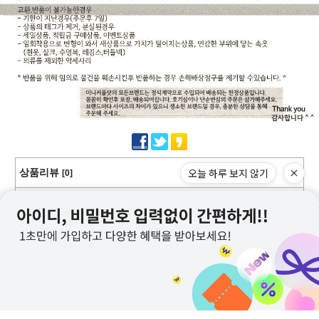
오늘 하루 보지 않기
상품리뷰
[0]
교환/반품/환불/취소
상점정보
PC버전
이용안내
고객센터
커뮤니티
상호명 : 미니커플샷
대표 : 이근창
사업자등록번호 :109-12-59228
통신판매업신고번호 : 제2011-서울강서-0130호
전화 : 070-8252-6235, 010-9726-6235