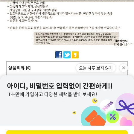
오늘 하루 보지 않기
상품리뷰
[0]
교환/반품/환불/취소
상점정보
PC버전
이용안내
고객센터
커뮤니티
상호명 : 미니커플샷
대표 : 이근창
사업자등록번호 :109-12-59228
통신판매업신고번호 : 제2011-서울강서-0130호
전화 : 070-8252-6235, 010-9726-6235
메일 : mncoupleshot@naver.com