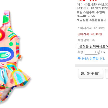
(베이비)헬시온나이츠,HAL
BATHER - FANCY FIN
프릴 스윔수트, 수영복
26ss-BFB-FAN
세일상품교환,환불불가
소비자가격 :
67,000
원
판매가격 :
46,900
원
적립금액 : 3%
:
수량
EA
국내배송 상품입니다.