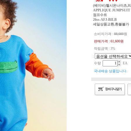
(베이비)헬시온나이츠,HAL
APPLIQUE JUMPSUIT 
점프수트
26ss-AFJ-BILB
세일상품교환,환불불가
소비자가격 :
88,000
원
판매가격 :
61,600
원
적립금액 : 3%
:
수량
EA
국내배송 상품입니다.