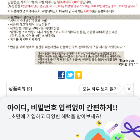
오늘 하루 보지 않기
상품리뷰
[0]
교환/반품/환불/취소
상점정보
PC버전
이용안내
고객센터
커뮤니티
상호명 : 미니커플샷
대표 : 이근창