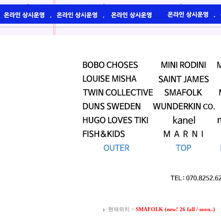
현재위치 >
SMAFOLK (new! 26 fall / soon..)