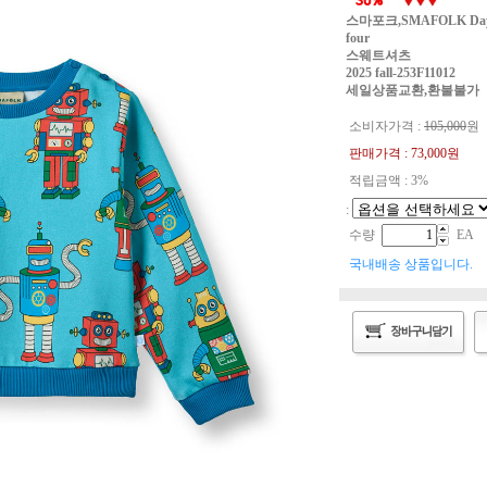
스마포크,SMAFOLK Dayton s
four
스웨트셔츠
2025 fall-253F11012
세일상품교환,환불불가
소비자가격 :
105,000
원
판매가격 :
73,000
원
적립금액 : 3%
:
수량
EA
국내배송 상품입니다.