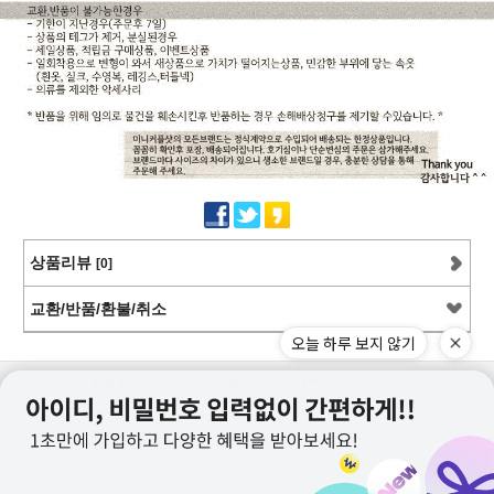
상품리뷰
[0]
교환/반품/환불/취소
오늘 하루 보지 않기
상점정보
PC버전
이용안내
고객센터
커뮤니티
상호명 : 미니커플샷
대표 : 이근창
사업자등록번호 :109-12-59228
통신판매업신고번호 : 제2011-서울강서-0130호
전화 : 070-8252-6235, 010-9726-6235