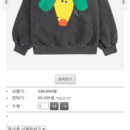
상세보기
상품가 :
128,000원
판매가 :
89,000
원
적립금:3%
수량 :
+1
-1
: