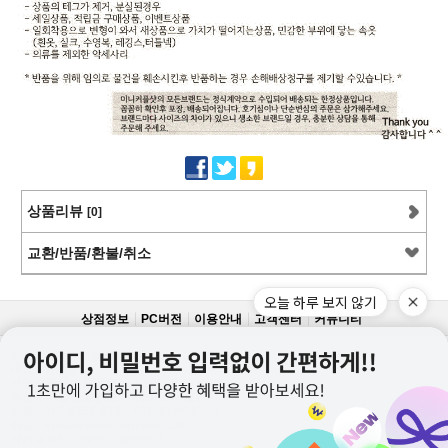
상품리뷰
[0]
교환/반품/환불/취소
오늘 하루 보지 않기
상점정보
PC버전
이용안내
고객센터
커뮤니티
상호명 : 미니커플샷
대표 : 이근창
사업자등록번호 :109-12-59228
통신판매업신고번호 : 제2011-서울강서-0130호
전화 : 070-8252-6235, 010-9726-6235
메일 : mncoupleshot@naver.com
카카오톡ID : minicoupleshot