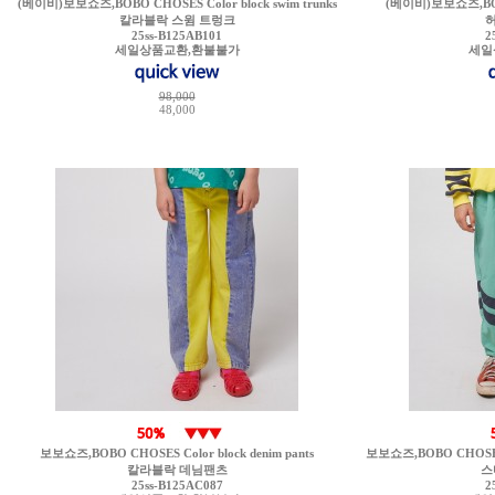
(베이비)보보쇼즈,BOBO CHOSES Color block swim trunks
(베이비)보보쇼즈,BOBO
칼라블락 스윔 트렁크
허
25ss-B125AB101
2
세일상품교환,환불불가
세일
98,000
48,000
보보쇼즈,BOBO CHOSES Color block denim pants
보보쇼즈,BOBO CHOSES Smi
칼라블락 데님팬츠
스
25ss-B125AC087
2