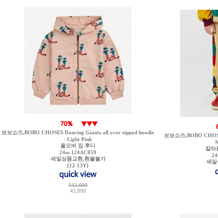
보보쇼즈,BOBO CHOSES Dancing Giants all over zipped hoodie
보보쇼즈,BOBO CHOSES B
- Light Pink
올오버 집 후디
칼라
24ss-124AC059
24
세일상품교환,환불불가
세일
[12-13Y]
142,000
42,000