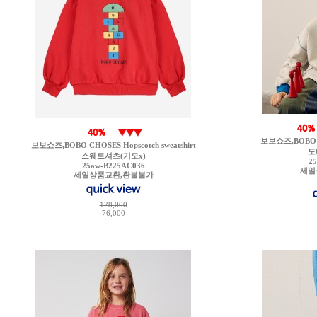
보보쇼즈,BOBO CH
보보쇼즈,BOBO CHOSES Hopscotch sweatshirt
도
스웨트셔츠(기모x)
2
25aw-B225AC036
세일
세일상품교환,환불불가
128,000
76,000