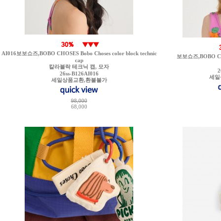
AI016보보쇼즈,BOBO CHOSES Bobo Choses color block technic
보보쇼즈,BOBO CHOS
cap
칼라블락 테크닉 캡, 모자
2
26ss-B126AI016
세일
세일상품교환,환불불가
98,000
68,000