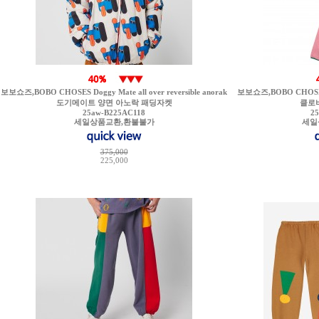
보보쇼즈,BOBO CHOSES Doggy Mate all over reversible anorak
보보쇼즈,BOBO CHOSES Cl
도기메이트 양면 아노락 패딩자켓
클로버
25aw-B225AC118
2
세일상품교환,환불불가
세일
375,000
225,000