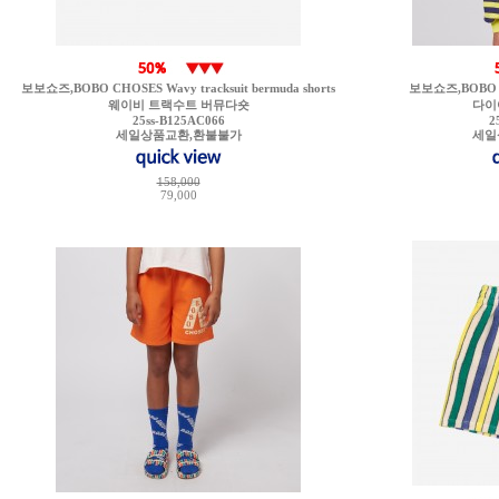
보보쇼즈,BOBO CHOSES Wavy tracksuit bermuda shorts
보보쇼즈,BOBO CH
웨이비 트랙수트 버뮤다숏
다이
25ss-B125AC066
2
세일상품교환,환불불가
세일
158,000
79,000