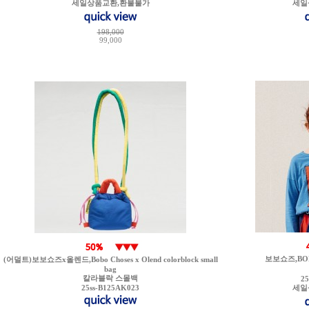
세일상품교환,환불불가
세일
198,000
99,000
보보쇼즈,BOBO 
(어덜트)보보쇼즈x올렌드,Bobo Choses x Olend colorblock small
bag
칼라블락 스몰백
2
25ss-B125AK023
세일