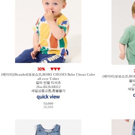
(베이비)[Branded]보보쇼즈,BOBO CHOSES Bobo Choses Color
(베이비)보보쇼즈,BOBO C
all over T-shirt
플라
칼라 반팔 티셔츠
2
26ss-B126AB112
세일
세일상품교환,환불불가
72,000
50,000