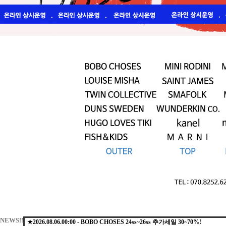
NEWS!!
★2026.08.06.00:00 - BOBO CHOSES 24ss~26ss 추가세일 30~70%!