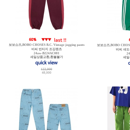
보보쇼즈,BOBO CHOSES B.C. Vintage jogging pants
보보쇼즈,BOBO CHOSES B.
비씨 빈티지 조깅팬츠
비씨 새도
24aw-B224AC081
2
세일상품교환,환불불가
세일
122,000
48,000