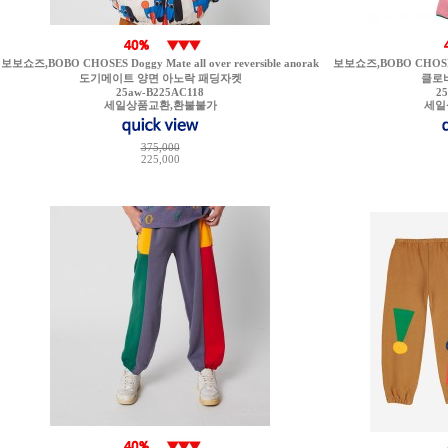
보보쇼즈,BOBO CHOSES Doggy Mate all over reversible anorak
보보쇼즈,BOBO CHOSES Cl
도기메이트 양면 아노락 패딩자켓
클로버
25aw-B225AC118
2
세일상품교환,환불불가
세일
375,000
225,000