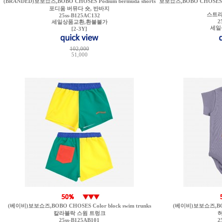
(BRANDED)보보쇼즈,BOBO CHOSES Podium bermuda shorts
보보쇼즈,BOBO CHOSES Mult
포디움 버뮤다 숏, 반바지
스트라
25ss-B125AC132
2
세일상품교환,환불불가
세일
[2-3Y]
102,000
51,000
(베이비)보보쇼즈,BOBO CHOSES Color block swim trunks
(베이비)보보쇼즈,BOBO
칼라블락 스윔 트렁크
허
25ss-B125AB101
2