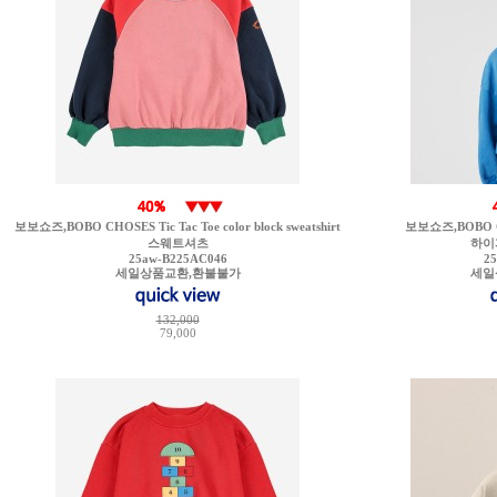
보보쇼즈,BOBO CHOSES Tic Tac Toe color block sweatshirt
보보쇼즈,BOBO CHO
스웨트셔츠
하이
25aw-B225AC046
2
세일상품교환,환불불가
세일
132,000
79,000