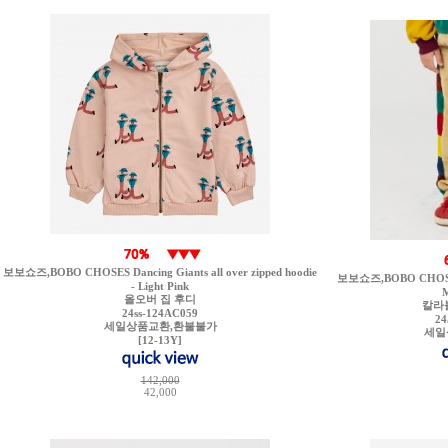
보보쇼즈,BOBO CHOSES Dancing Giants all over zipped hoodie
보보쇼즈,BOBO CHOSES B
- Light Pink
올오버 집 후디
칼라
24ss-124AC059
24
세일상품교환,환불불가
세일
[12-13Y]
142,000
42,000