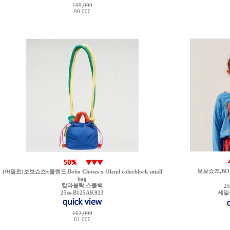
198,000
99,000
보보쇼즈,BOBO 
(어덜트)보보쇼즈x올렌드,Bobo Choses x Olend colorblock small
bag
칼라블락 스몰백
2
25ss-B125AK023
세일
162,000
81,000