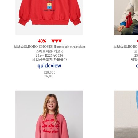
보보쇼즈,BOBO CHOSES Hopscotch sweatshirt
보보쇼즈,BOBO CH
스웨트셔츠(기모x)
도
25aw-B225AC036
2
세일상품교환,환불불가
세일
128,000
76,000