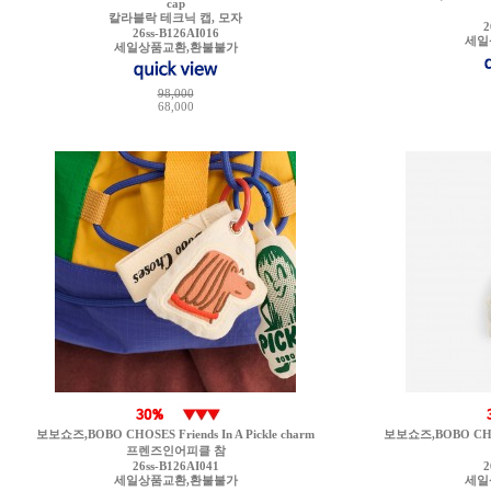
cap
칼라블락 테크닉 캡, 모자
2
26ss-B126AI016
세일
세일상품교환,환불불가
98,000
68,000
보보쇼즈,BOBO CHOSES Friends In A Pickle charm
보보쇼즈,BOBO CHOSE
프렌즈인어피클 참
26ss-B126AI041
2
세일상품교환,환불불가
세일