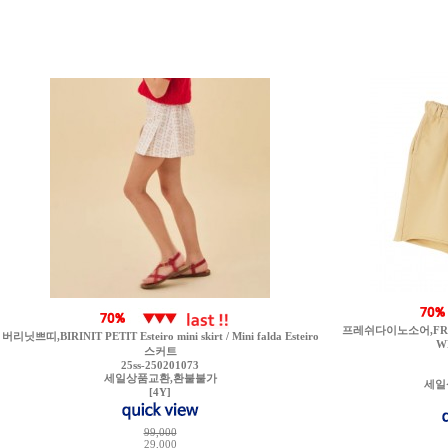
프레쉬다이노소어,FRESH
버리닛쁘띠,BIRINIT PETIT Esteiro mini skirt / Mini falda Esteiro
W
스커트
25ss-250201073
세일상품교환,환불불가
세일
[4Y]
99,000
29,000