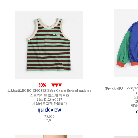
[Branded]보보쇼즈,BO
보보쇼즈,BOBO CHOSES Bobo Choses Striped tank top
t
스트라이프 민소매 티셔츠
모
26ss-B126AC027
2
세일상품교환,환불불가
세일
75,000
52,000